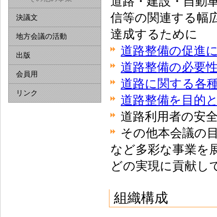
道路・建設・自動
信等の関連する幅
決議文
達成するために
地方会議の活動
道路整備の促進
出版
道路整備の必要
会員用
道路に関する各
リンク
道路整備を目的
道路利用者の安
その他本会議の
など多彩な事業を
どの実現に貢献し
組織構成