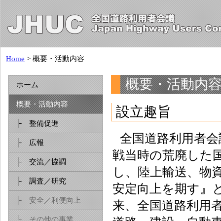
Home
> 概要・活動内容
概要・活動内
ホーム
概要・活動内容
設立趣旨
├ 整備促進
全国道路利用者会議
├ 広報
戦当時の荒廃した
├ 交流／協調
し、陸上輸送、物
├ 調査／研究
安定向上を期す』
├ 安全／利便向上
来、全国道路利用
└ その他の事業