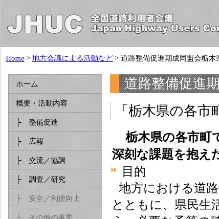
Home
>
地方会議による活動など
> 道路整備促進期成同盟会栃木
道路整備促進
ホーム
概要・活動内容
「栃木県の各市
├ 整備促進
栃木県の各市町
├ 広報
深刻な課題を抱え
├ 交流／協調
目的
├ 調査／研究
地方における道路
├ 安全／利便向上
とともに、県民生
└ その他の事業