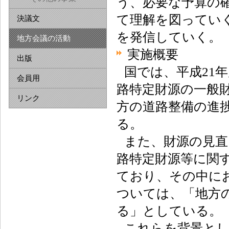
う、必要な予算の
て理解を図ってい
決議文
を発信していく。
地方会議の活動
実施概要
出版
国では、平成21
会員用
路特定財源の一般
リンク
方の道路整備の進
る。
また、財源の見直
路特定財源等に関
ており、その中に
ついては、「地方
る」としている。
これらを背景とし